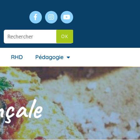
RHD
Pédagogie
nçale