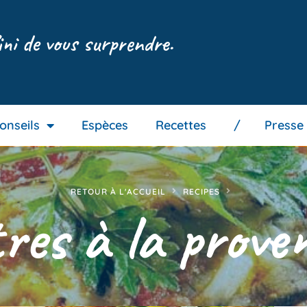
ini de vous surprendre.
onseils
Espèces
Recettes
/ Presse
RETOUR À L'ACCUEIL
RECIPES
res à la prove