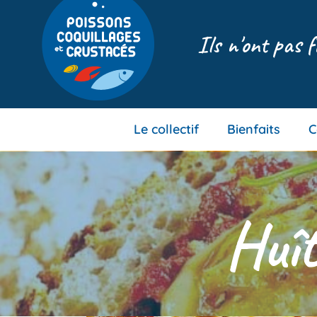
Ils n'ont pas f
Le collectif
Bienfaits
C
Huît