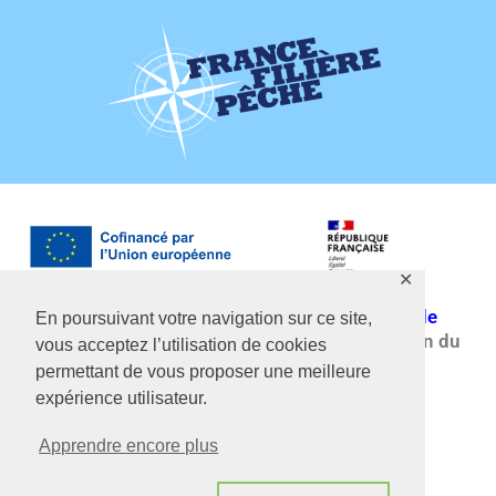
✕
Une initiative des
filières françaises de pêche, de
En poursuivant votre navigation sur ce site,
pisciculture et de conchyliculture
avec le soutien du
vous acceptez l’utilisation de cookies
Ministère de la transition Écologique.
permettant de vous proposer une meilleure
expérience utilisateur.
2026 • France Filière Pêche • Tous droits réservés
Apprendre encore plus
Mentions Légales
•
Politique de Confidentialité